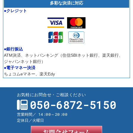
多彩な決済に対応
●クレジット
●銀行振込
ATM決済、ネットバンキング（住信SBIネット銀行、楽天銀行、
ジャパンネット銀行）
●電子マネー決済
ちょコムeマネー、楽天Edy
お気軽にお問合せ・ご相談ください
050-6872-5150
14:00～20:00
営業時間／
定休日／
火曜日
お問合せ